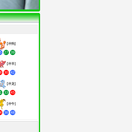
[冲狗]
5
27
39
[冲羊]
8
30
42
[冲龙]
1
33
45
[冲牛]
4
36
48