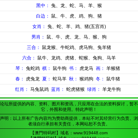
黑中：
兔、龙、蛇、马、羊、猴
白边：
鼠、牛、虎、鸡、狗、猪
女肖：
兔、蛇、羊、鸡、猪(五宫肖)
男肖：
鼠、牛、虎、龙、马、猴、狗
三合：
鼠龙猴、牛蛇鸡、虎马狗、兔羊猪
六合：
鼠牛、龙鸡、虎猪、蛇猴、兔狗、马羊
琴：
兔蛇鸡
棋：
鼠牛狗
书：
虎龙马
画：
羊猴猪
春：
虎兔龙
夏：
蛇马羊
秋：
猴鸡狗
冬：
鼠牛猪
红肖：
马兔鼠鸡
蓝肖：
蛇虎猪猴
绿肖：
羊龙牛狗
论坛所提供的内容、资料、图片和资讯，只应用在合法的资料探讨，暂不
它，外围和使用。特此声明！
声明：以上所有广告内容均为赞助商提供，本站不对其经营行为负责。浏
者须自行承担有关责任，本网站恕不负责。
【澳門特码村】域名：www.919448.com