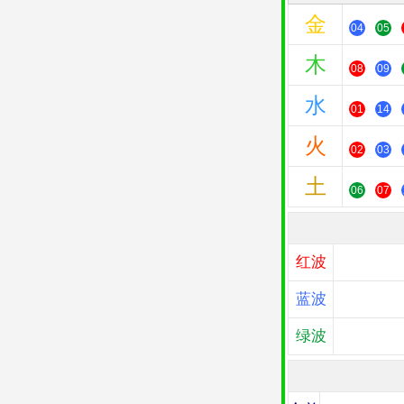
金
04
05
木
08
09
水
01
14
火
02
03
土
06
07
红波
蓝波
绿波