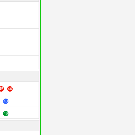
45
46
48
49