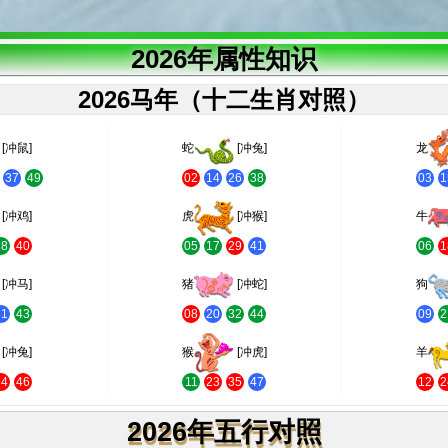
2026年属性知识
2026马年（十二生肖对照）
[冲鼠]
蛇
[冲兔]
龙
37
49
02
14
26
38
03
1
[冲鸡]
虎
[冲猴]
牛
28
40
05
17
29
41
06
1
[冲马]
猪
[冲蛇]
狗
31
43
08
20
32
44
09
2
[冲兔]
猴
[冲虎]
羊
34
46
11
23
35
47
12
2
2026年五行对照