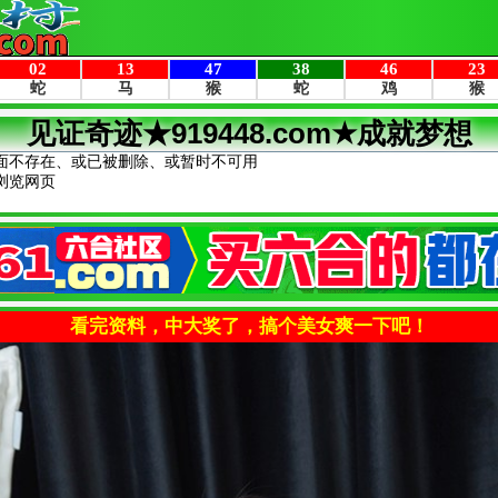
见证奇迹★919448.com★成就梦想
面不存在、或已被删除、或暂时不可用
浏览网页
看完资料，中大奖了，搞个美女爽一下吧！